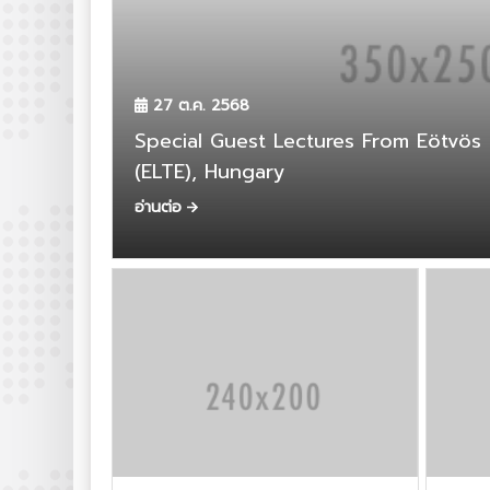
27 ต.ค. 2568
Special Guest Lectures From Eötvös Loránd University
(ELTE), Hungary
อ่านต่อ